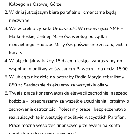
Kolbego na Osowej Górze.
W dniu jutrzejszym biura parafialne i cmentarne będą
nieczynne.
We wtorek przypada Uroczystość Wniebowzięcia NMP –
Matki Boskiej Zielnej. Msze św. według porządku
niedzielnego. Podczas Mszy św. poświęcone zostaną zioła i
kwiaty.
W piątek, jak w każdy 18 dzień miesiąca zapraszamy do
wspólnej modlitwy ze św. Janem Pawłem II na godz. 18.00.
W ubiegłą niedzielę na potrzeby Radia Maryja zebraliśmy
850 zł. Serdecznie dziękujemy za wszystkie ofiary.
Trwają prace konserwatorskie elewacji zachodniej naszego
kościoła - przepraszamy za wszelkie utrudnienia i prosimy o
zachowania ostrożności. Polecamy prace i bezpieczeństwo
realizujących tę inwestycję modlitwie wszystkich Parafian.
Prace można wesprzeć finansowo przelewem na konto
parafialne z dopiskiem „elewacja”.