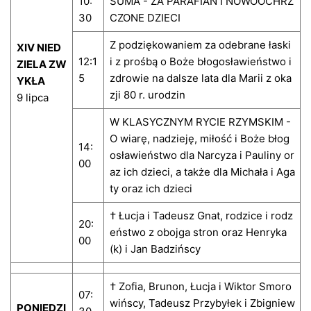
10:
SUMA - ZA PARAFIAN I NOWOOCHRZ
30
CZONE DZIECI
Z podziękowaniem za odebrane łaski
XIV NIED
12:1
i z prośbą o Boże błogosławieństwo i
ZIELA ZW
5
zdrowie na dalsze lata dla Marii z oka
YKŁA
zji 80 r. urodzin
9 lipca
W KLASYCZNYM RYCIE RZYMSKIM -
O wiarę, nadzieję, miłość i Boże błog
14:
osławieństwo dla Narcyza i Pauliny or
00
az ich dzieci, a także dla Michała i Aga
ty oraz ich dzieci
† Łucja i Tadeusz Gnat, rodzice i rodz
20:
eństwo z obojga stron oraz Henryka
00
(k) i Jan Badzińscy
† Zofia, Brunon, Łucja i Wiktor Smoro
07:
wińscy, Tadeusz Przybyłek i Zbigniew
PONIEDZI