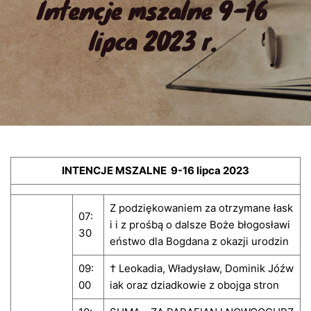
Intencje mszalne 9-16 
lipca 2023 r.
INTENCJE MSZALNE 9-16 lipca 2023
Z podziękowaniem za otrzymane łask
07:
i i z prośbą o dalsze Boże błogosławi
30
eństwo dla Bogdana z okazji urodzin
09:
† Leokadia, Władysław, Dominik Jóźw
00
iak oraz dziadkowie z obojga stron