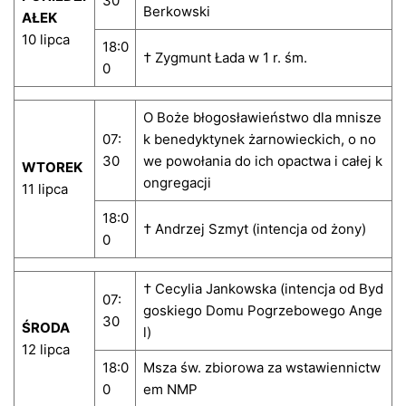
30
Berkowski
AŁEK
10 lipca
18:0
† Zygmunt Łada w 1 r. śm.
0
O Boże błogosławieństwo dla mnisze
07:
k benedyktynek żarnowieckich, o no
30
we powołania do ich opactwa i całej k
WTOREK
ongregacji
11 lipca
18:0
† Andrzej Szmyt (intencja od żony)
0
† Cecylia Jankowska (intencja od Byd
07:
goskiego Domu Pogrzebowego Ange
30
ŚRODA
l)
12 lipca
18:0
Msza św. zbiorowa za wstawiennictw
0
em NMP