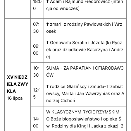
18:0
† Adam i Rajmund Fiedorowicz (inten
0
cja od wnuczek)
07:
† zmarli z rodziny Pawłowskich i Wrz
30
osek
† Genowefa Serafin i Józefa (k) Rycz
09:
ek oraz dziadkowie Katarzyna i Andrz
00
ej
10:
SUMA - ZA PARAFIAN I OFIARODAWC
30
ÓW
XV NIEDZ
IELA ZWY
† rodzice Głazińscy i Zmuda-Trzebiat
12:1
KŁA
owscy, Marta i Jan Wawrzyniak oraz A
5
16 lipca
ndrzej Cichoń
W KLASYCZNYM RYCIE RZYMSKIM -
14:
O Boże błogosławieństwo i opiekę Ś
00
w. Rodziny dla Kingi i Jacka z okazji 2