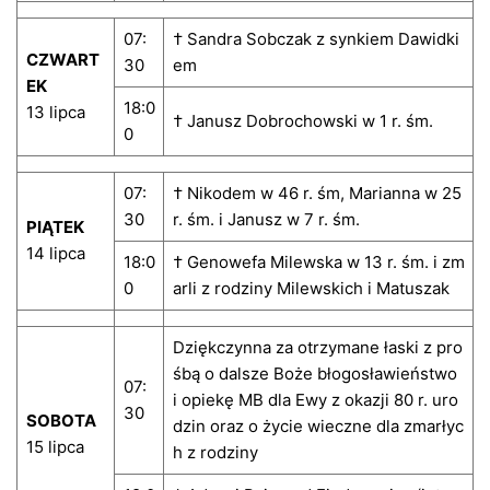
07:
† Sandra Sobczak z synkiem Dawidki
CZWART
30
em
EK
18:0
13 lipca
† Janusz Dobrochowski w 1 r. śm.
0
07:
† Nikodem w 46 r. śm, Marianna w 25
30
r. śm. i Janusz w 7 r. śm.
PIĄTEK
14 lipca
18:0
† Genowefa Milewska w 13 r. śm. i zm
0
arli z rodziny Milewskich i Matuszak
Dziękczynna za otrzymane łaski z pro
śbą o dalsze Boże błogosławieństwo
07:
i opiekę MB dla Ewy z okazji 80 r. uro
30
SOBOTA
dzin oraz o życie wieczne dla zmarłyc
15 lipca
h z rodziny