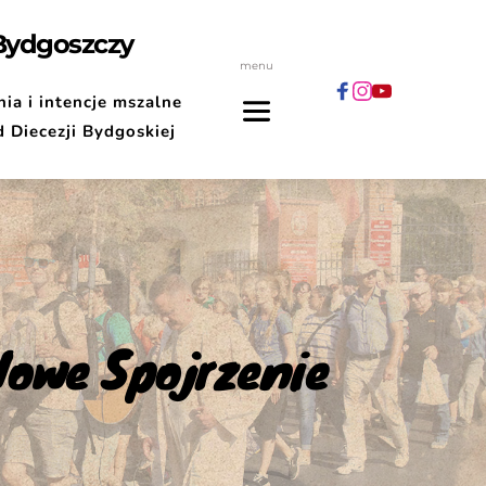
 Bydgoszczy
menu
ia i intencje mszalne
d Diecezji Bydgoskiej
Nowe Spojrzenie