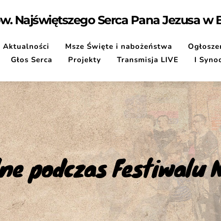
pw. Najświętszego Serca Pana Jezusa w
Aktualności
Msze Święte i nabożeństwa
Ogłoszen
Głos Serca
Projekty
Transmisja LIVE
I Syno
lne podczas Festiwalu 