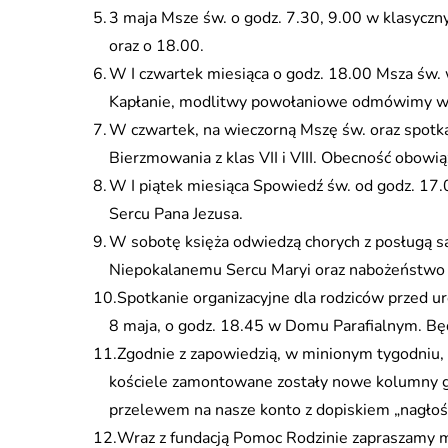
3 maja Msze św. o godz. 7.30, 9.00 w klasycz
oraz o 18.00.
W I czwartek miesiąca o godz. 18.00 Msza św
Kapłanie, modlitwy powołaniowe odmówimy w
W czwartek, na wieczorną Mszę św. oraz spotk
Bierzmowania z klas VII i VIII. Obecność obowi
W I piątek miesiąca Spowiedź św. od godz. 17
Sercu Pana Jezusa.
W sobotę księża odwiedzą chorych z posługą s
Niepokalanemu Sercu Maryi oraz nabożeństwo 
Spotkanie organizacyjne dla rodziców przed ur
8 maja, o godz. 18.45 w Domu Parafialnym. Będ
Zgodnie z zapowiedzią, w minionym tygodniu,
kościele zamontowane zostały nowe kolumny gł
przelewem na nasze konto z dopiskiem „nagłoś
Wraz z fundacją Pomoc Rodzinie zapraszamy m