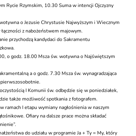
nym Rycie Rzymskim, 10.30 Suma w intencji Ojczyzny
. wotywna o Jezusie Chrystusie Najwyższym i Wiecznym
 łączności z nabożeństwem majowym.
anie przychodzą kandydaci do Sakramentu
ązkowa.
.00, o godz. 18.00 Msza św. wotywna o Najświętszym
akramentalną a o godz. 7.30 Msza św. wynagradzająca
pierwszosobotnie.
oczystością I Komunii św. odbędzie się w poniedziałek,
zie także możliwość spotkania z fotografem.
 w ramach I etapu wymiany nagłośnienia w naszym
ośnikowe. Ofiary na dalsze prace można składać
nienie”.
ałżeństwa do udziału w programie Ja + Ty = My, który