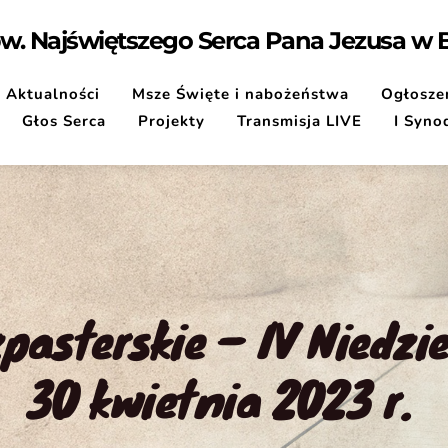
pw. Najświętszego Serca Pana Jezusa w
Aktualności
Msze Święte i nabożeństwa
Ogłoszen
Głos Serca
Projekty
Transmisja LIVE
I Syno
asterskie – IV Niedzie
30 kwietnia 2023 r.