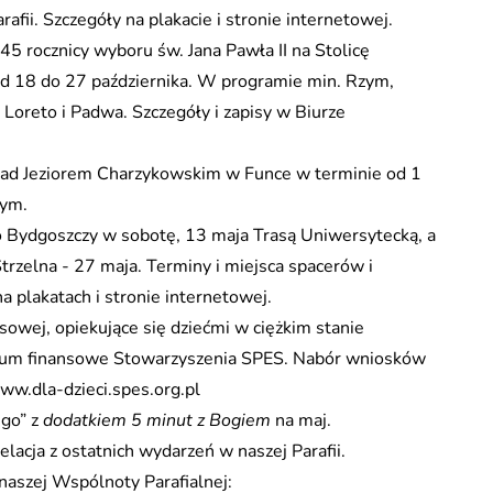
afii. Szczegóły na plakacie i stronie internetowej.
45 rocznicy wyboru św. Jana Pawła II na Stolicę
od 18 do 27 października. W programie min. Rzym,
Loreto i Padwa. Szczegóły i zapisy w Biurze
nad Jeziorem Charzykowskim w Funce w terminie od 1
nym.
o Bydgoszczy w sobotę, 13 maja Trasą Uniwersytecką, a
trzelna - 27 maja. Terminy i miejsca spacerów i
 plakatach i stronie internetowej.
nsowej, opiekujące się dziećmi w ciężkim stanie
ndium finansowe Stowarzyszenia SPES. Nabór wniosków
ww.dla-dzieci.spes.org.pl
ego” z
dodatkiem 5 minut z Bogiem
na maj.
lacja z ostatnich wydarzeń w naszej Parafii.
naszej Wspólnoty Parafialnej: