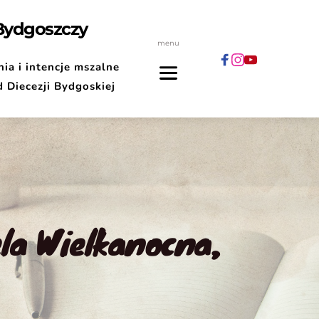
 Bydgoszczy
menu
ia i intencje mszalne
d Diecezji Bydgoskiej
la Wielkanocna, 