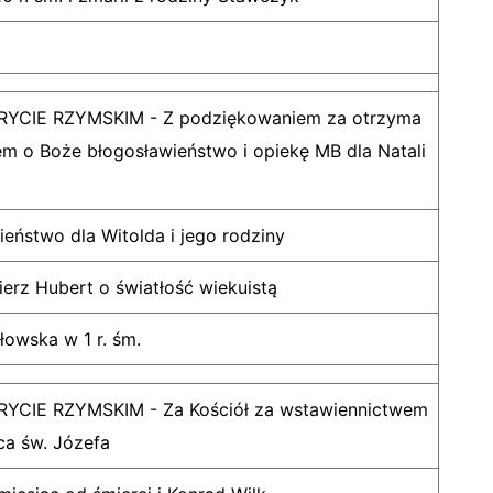
CIE RZYMSKIM - Z podziękowaniem za otrzyma
iem o Boże błogosławieństwo i opiekę MB dla Natali
eństwo dla Witolda i jego rodziny
ierz Hubert o światłość wiekuistą
owska w 1 r. śm.
CIE RZYMSKIM - Za Kościół za wstawiennictwem
ca św. Józefa