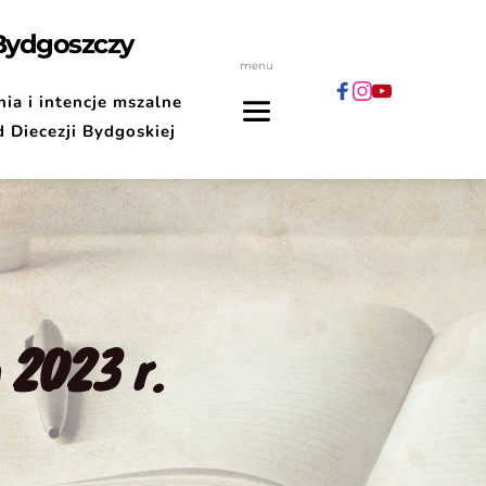
 Bydgoszczy
menu
ia i intencje mszalne
d Diecezji Bydgoskiej
 2023 r.