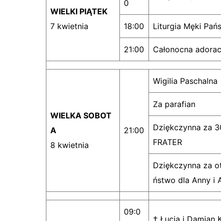
0
WIELKI PIĄTEK
7 kwietnia
18:00
Liturgia Męki Pańs
21:00
Całonocna adorac
Wigilia Paschalna
Za parafian
WIELKA SOBOT
Dziękczynna za 30
A
21:00
FRATER
8 kwietnia
Dziękczynna za ot
ństwo dla Anny i 
09:0
† Łucja i Damian