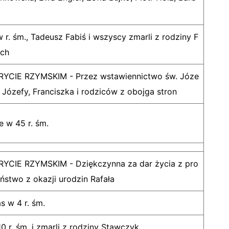
 r. śm., Tadeusz Fabiś i wszyscy zmarli z rodziny F
ich
CIE RZYMSKIM - Przez wstawiennictwo św. Józe
a Józefy, Franciszka i rodziców z obojga stron
 w 45 r. śm.
CIE RZYMSKIM - Dziękczynna za dar życia z pro
ństwo z okazji urodzin Rafała
s w 4 r. śm.
0 r. śm. i zmarli z rodziny Stawczyk