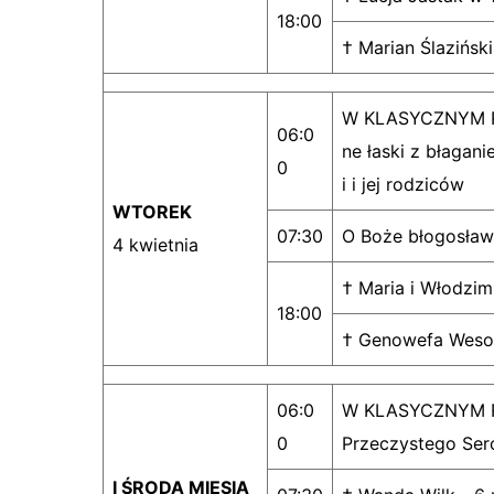
18:00
† Marian Ślaziński
W KLASYCZNYM RY
06:0
ne łaski z błagan
0
i i jej rodziców
WTOREK
07:30
O Boże błogosławi
4 kwietnia
† Maria i Włodzim
18:00
† Genowefa Wesoł
06:0
W KLASYCZNYM RY
0
Przeczystego Ser
I ŚRODA MIESIĄ