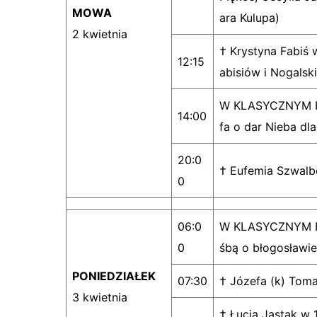
MOWA
ara Kulupa)
2 kwietnia
† Krystyna Fabiś w
12:15
abisiów i Nogalsk
W KLASYCZNYM RY
14:00
fa o dar Nieba dl
20:0
† Eufemia Szwalbe
0
06:0
W KLASYCZNYM RY
0
śbą o błogosławie
PONIEDZIAŁEK
07:30
† Józefa (k) Toma
3 kwietnia
† Łucja Jastak w 1