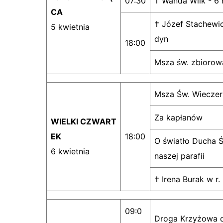
07:30
† Wanda Wilk - 6 
CA
† Józef Stachewic
5 kwietnia
dyn
18:00
Msza św. zbioro
Msza Św. Wieczer
Za kapłanów
WIELKI CZWART
EK
18:00
O światło Ducha Ś
6 kwietnia
naszej parafii
† Irena Burak w r.
09:0
Droga Krzyżowa d