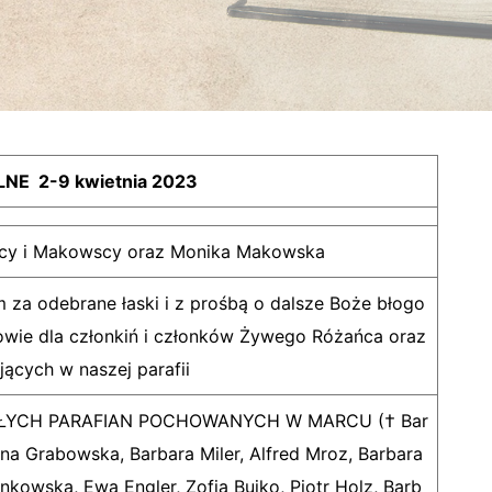
NE 2-9 kwietnia 2023
scy i Makowscy oraz Monika Makowska
za odebrane łaski i z prośbą o dalsze Boże błogo
owie dla członkiń i członków Żywego Różańca oraz
ących w naszej parafii
ŁYCH PARAFIAN POCHOWANYCH W MARCU († Bar
ena Grabowska, Barbara Miler, Alfred Mroz, Barbara
ankowska, Ewa Engler, Zofia Bujko, Piotr Holz, Barb