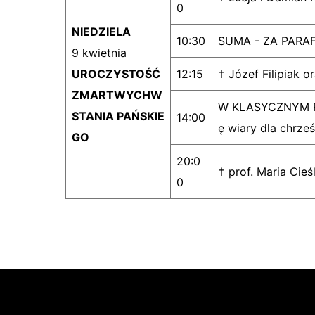
0
NIEDZIELA
10:30
SUMA - ZA PARA
9 kwietnia
UROCZYSTOŚĆ
12:15
† Józef Filipiak or
ZMARTWYCHW
W KLASYCZNYM RY
STANIA PAŃSKIE
14:00
ę wiary dla chrze
GO
20:0
† prof. Maria Cieś
0