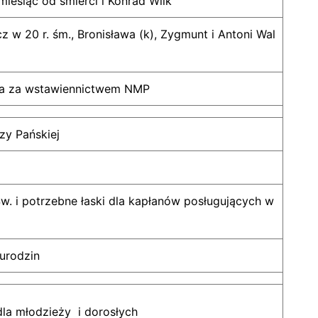
miesiąc od śmierci i Konrad Wilk
z w 20 r. śm., Bronisława (k), Zygmunt i Antoni Wal
wa za wstawiennictwem NMP
zy Pańskiej
w. i potrzebne łaski dla kapłanów posługujących w
 urodzin
la młodzieży i dorosłych