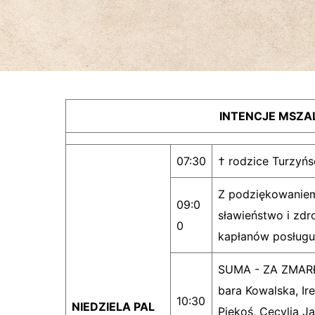
INTENCJE MSZAL
07:30
† rodzice Turzyń
Z podziękowaniem 
09:0
sławieństwo i zdr
0
kapłanów posługuj
SUMA - ZA ZMAR
bara Kowalska, Ir
10:30
NIEDZIELA PAL
Piękoś, Cecylia J