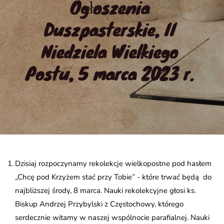
Ogłoszenia 
Duszpasterskie, II 
Niedziela Wielkiego 
Postu, 5 marca 2023 r.
Dzisiaj rozpoczynamy rekolekcje wielkopostne pod hasłem
„Chcę pod Krzyżem stać przy Tobie” - które trwać będą do
najbliższej środy, 8 marca. Nauki rekolekcyjne głosi ks.
Biskup Andrzej Przybylski z Częstochowy, którego
serdecznie witamy w naszej wspólnocie parafialnej. Nauki