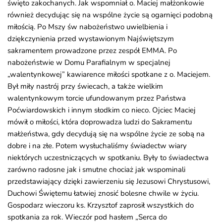
święto zakochanych. Jak wspomniał o. Maciej małżonkowie
również decydując się na wspólne życie są ogarnięci podobną
miłością. Po Mszy św nabożeństwo uwielbienia i
dziękczynienia przed wystawionym Najświętszym
sakramentem prowadzone przez zespół EMMA. Po
nabożeństwie w Domu Parafialnym w specjalnej
„walentynkowej” kawiarence miłości spotkane z o. Maciejem.
Był miły nastrój przy świecach, a także wielkim
walentynkowym torcie ufundowanym przez Państwa
Poćwiardowskich i innym słodkim co nieco. Ojciec Maciej
mówił o miłości, która doprowadza ludzi do Sakramentu
małżeństwa, gdy decydują się na wspólne życie ze sobą na
dobre i na złe. Potem wysłuchaliśmy świadectw wiary
niektórych uczestniczących w spotkaniu. Były to świadectwa
zarówno radosne jak i smutne chociaż jak wspominali
przedstawiający dzięki zawierzeniu się Jezusowi Chrystusowi,
Duchowi Świętemu łatwiej znosić bolesne chwile w życiu.
Gospodarz wieczoru ks. Krzysztof zaprosił wszystkich do
spotkania za rok. Wieczór pod hasłem „Serca do