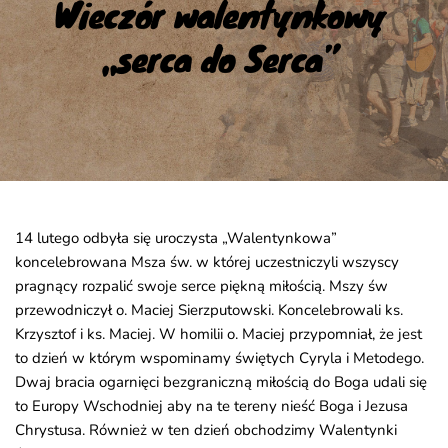
Wieczór walentynkowy 
„serca do Serca”
14 lutego odbyła się uroczysta „Walentynkowa”
koncelebrowana Msza św. w której uczestniczyli wszyscy
pragnący rozpalić swoje serce piękną miłością. Mszy św
przewodniczył o. Maciej Sierzputowski. Koncelebrowali ks.
Krzysztof i ks. Maciej. W homilii o. Maciej przypomniał, że jest
to dzień w którym wspominamy świętych Cyryla i Metodego.
Dwaj bracia ogarnięci bezgraniczną miłością do Boga udali się
to Europy Wschodniej aby na te tereny nieść Boga i Jezusa
Chrystusa. Również w ten dzień obchodzimy Walentynki