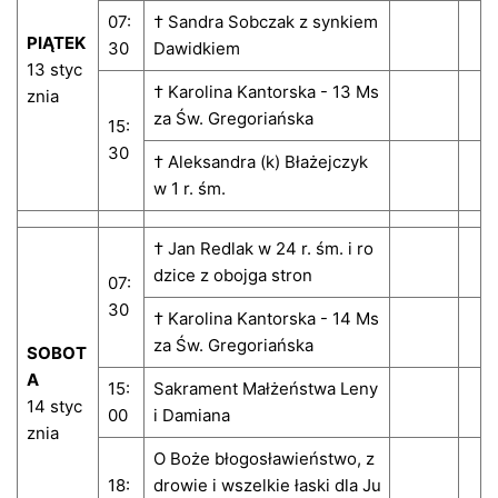
07:
† Sandra Sobczak z synkiem
PIĄTEK
30
Dawidkiem
13 styc
† Karolina Kantorska - 13 Ms
znia
za Św. Gregoriańska
15:
30
† Aleksandra (k) Błażejczyk
w 1 r. śm.
† Jan Redlak w 24 r. śm. i ro
dzice z obojga stron
07:
30
† Karolina Kantorska - 14 Ms
za Św. Gregoriańska
SOBOT
A
15:
Sakrament Małżeństwa Leny
14 styc
00
i Damiana
znia
O Boże błogosławieństwo, z
18:
drowie i wszelkie łaski dla Ju