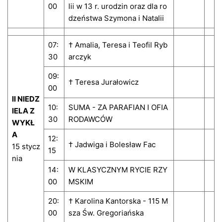
00
lii w 13 r. urodzin oraz dla ro
dzeństwa Szymona i Natalii
07:
† Amalia, Teresa i Teofil Ryb
30
arczyk
09:
† Teresa Jurałowicz
00
II NIEDZ
10:
SUMA - ZA PARAFIAN I OFIA
IELA Z
30
RODAWCÓW
WYKŁ
A
12:
† Jadwiga i Bolesław Fac
15 stycz
15
nia
14:
W KLASYCZNYM RYCIE RZY
00
MSKIM
20:
† Karolina Kantorska - 115 M
00
sza Św. Gregoriańska