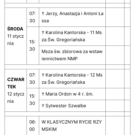
07:
† Jerzy, Anastazja i Antoni Ła
30
ssa
ŚRODA
† Karolina Kantorska - 11 Ms
11 stycz
za Św. Gregoriańska
15:
nia
30
Msza św. zbiorowa za wstaw
iennictwem NMP
07:
† Karolina Kantorska - 12 Ms
CZWAR
30
za Św. Gregoriańska
TEK
12 stycz
† Maria Ordon w 4 r. śm.
15:
nia
30
† Sylwester Szwalbe
06:
W KLASYCZNYM RYCIE RZY
00
MSKIM