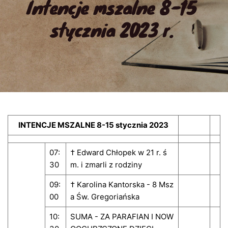
Intencje mszalne 8-15 
stycznia 2023 r.
INTENCJE MSZALNE 8-15 stycznia 2023
07:
† Edward Chłopek w 21 r. ś
30
m. i zmarli z rodziny
09:
† Karolina Kantorska - 8 Msz
00
a Św. Gregoriańska
10:
SUMA - ZA PARAFIAN I NOW