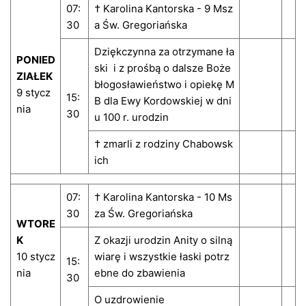
07:
† Karolina Kantorska - 9 Msz
30
a Św. Gregoriańska
Dziękczynna za otrzymane ła
PONIED
ski i z prośbą o dalsze Boże
ZIAŁEK
błogosławieństwo i opiekę M
9 stycz
15:
B dla Ewy Kordowskiej w dni
nia
30
u 100 r. urodzin
† zmarli z rodziny Chabowsk
ich
07:
† Karolina Kantorska - 10 Ms
30
za Św. Gregoriańska
WTORE
K
Z okazji urodzin Anity o silną
10 stycz
wiarę i wszystkie łaski potrz
15:
nia
ebne do zbawienia
30
O uzdrowienie