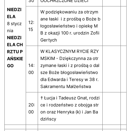
30
OOCHRZCZONE DZIECI
NIEDZI
W podziękowaniu za otrzym
ELA
ane łaski i z prośbą o Boże b
12:
8 stycz
łogosławieństwo i opiekę M
15
nia
B z okazji 100 r. urodzin Zofii
NIEDZI
Gertych
ELA CH
W KLASYCZNYM RYCIE RZY
RZTU P
MSKIM - Dziękczynna za otr
AŃSKIE
14:
zymane łaski i z prośbą o dal
GO
00
sze Boże błogosławieństwo
dla Edwarda i Teresy w 38 r.
Sakramentu Małżeństwa
† Łucja i Tadeusz Gnat, rodzi
20:
ce i rodzeństwo z obojga str
00
on oraz Henryka (k) i Jan Ba
dzińscy