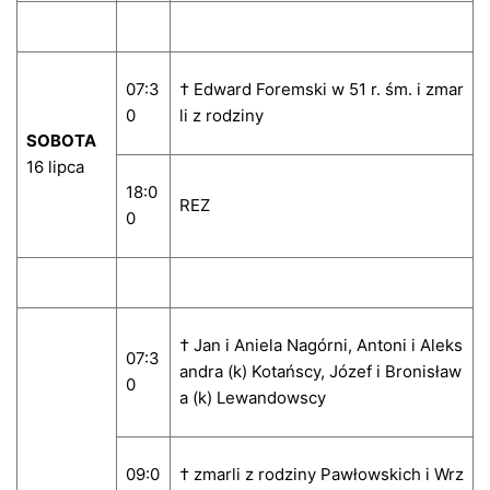
07:3
† Edward Foremski w 51 r. śm. i zmar
0
li z rodziny
SOBOTA
16 lipca
18:0
REZ
0
† Jan i Aniela Nagórni, Antoni i Aleks
07:3
andra (k) Kotańscy, Józef i Bronisław
0
a (k) Lewandowscy
09:0
† zmarli z rodziny Pawłowskich i Wrz