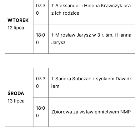
07:3
† Aleksander i Helena Krawczyk ora
0
z ich rodzice
WTOREK
12 lipca
18:0
† Mirosław Jarysz w 3 r. śm. i Hanna
0
Jarysz
07:3
† Sandra Sobczak z synkiem Dawidk
0
iem
ŚRODA
13 lipca
18:0
Zbiorowa za wstawiennictwem NMP
0