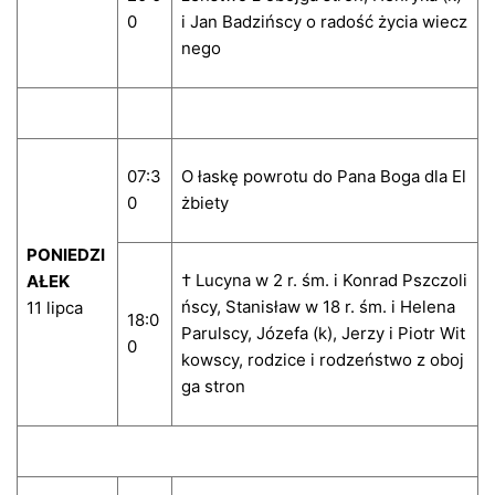
0
i Jan Badzińscy o radość życia wiecz
nego
07:3
O łaskę powrotu do Pana Boga dla El
0
żbiety
PONIEDZI
† Lucyna w 2 r. śm. i Konrad Pszczoli
AŁEK
ńscy, Stanisław w 18 r. śm. i Helena
11 lipca
18:0
Parulscy, Józefa (k), Jerzy i Piotr Wit
0
kowscy, rodzice i rodzeństwo z oboj
ga stron