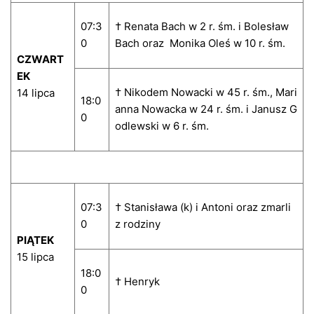
07:3
† Renata Bach w 2 r. śm. i Bolesław
0
Bach oraz Monika Oleś w 10 r. śm.
CZWART
EK
† Nikodem Nowacki w 45 r. śm., Mari
14 lipca
18:0
anna Nowacka w 24 r. śm. i Janusz G
0
odlewski w 6 r. śm.
07:3
† Stanisława (k) i Antoni oraz zmarli
0
z rodziny
PIĄTEK
15 lipca
18:0
† Henryk
0