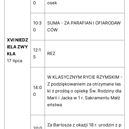
0
osek
10:3
SUMA - ZA PARAFIAN I OFIARODAW
0
CÓW
XVI NIEDZ
IELA ZWY
12:1
REZ
KŁA
5
17 lipca
W KLASYCZNYM RYCIE RZYMSKIM -
Z podziękowaniem za otrzymane łas
14:0
ki z prośbą o opiekę Św. Rodziny dla
0
Marii i Jacka w 1 r. Sakramentu Małż
eństwa
Za Bartosza z okazji 18 r. urodzin z p
20:0