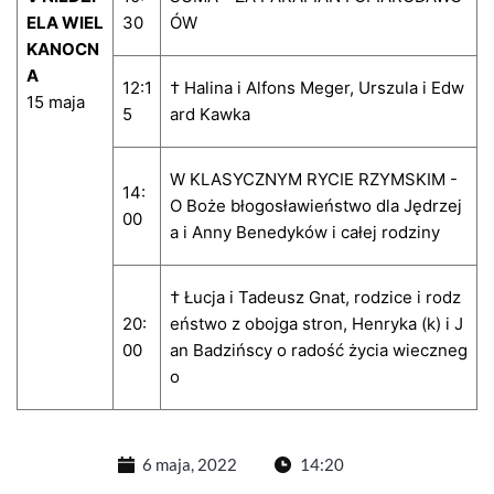
ELA WIEL
30
ÓW
KANOCN
A
12:1
† Halina i Alfons Meger, Urszula i Edw
15 maja
5
ard Kawka
W KLASYCZNYM RYCIE RZYMSKIM -
14:
O Boże błogosławieństwo dla Jędrzej
00
a i Anny Benedyków i całej rodziny
† Łucja i Tadeusz Gnat, rodzice i rodz
20:
eństwo z obojga stron, Henryka (k) i J
00
an Badzińscy o radość życia wieczneg
o
6 maja, 2022
14:20