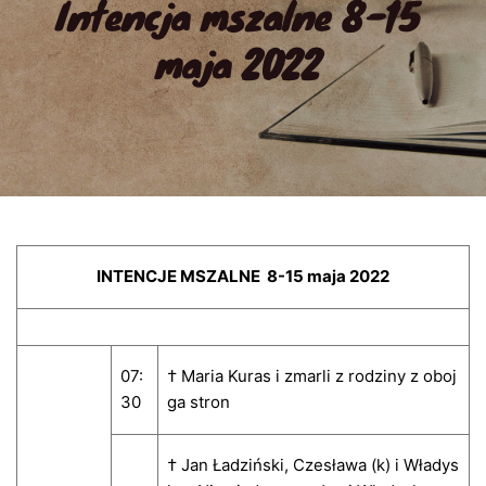
Intencja mszalne 8-15 
maja 2022
INTENCJE MSZALNE 8-15 maja 2022
07:
† Maria Kuras i zmarli z rodziny z oboj
30
ga stron
† Jan Ładziński, Czesława (k) i Władys