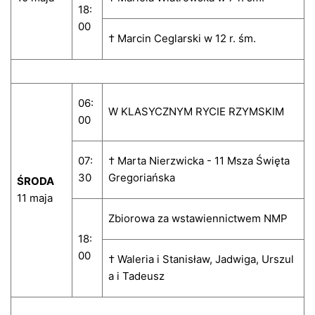
18:
00
† Marcin Ceglarski w 12 r. śm.
06:
W KLASYCZNYM RYCIE RZYMSKIM
00
07:
† Marta Nierzwicka - 11 Msza Święta
30
Gregoriańska
ŚRODA
11 maja
Zbiorowa za wstawiennictwem NMP
18:
00
† Waleria i Stanisław, Jadwiga, Urszul
a i Tadeusz