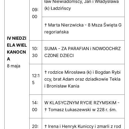
ław Niewiadomscy, Jan i Władysława
(k) Ładzińscy
09:
00
† Marta Nierzwicka - 8 Msza Święta G
regoriańska
IV NIEDZI
ELA WIEL
10:
SUMA - ZA PARAFIAN i NOWOOCHRZ
KANOCN
30
CZONE DZIECI
A
8 maja
† rodzice Mirosława (k) i Bogdan Rybi
12:1
ccy, brat Adam oraz dziadkowie Tekla
5
i Bronisław Kania
14:
W KLASYCZNYM RYCIE RZYMSKIM -
00
† Tomasz Łukaszewski w 228 r. śm.
20:
† Irena i Henryk Kuniccy i zmarli z rod