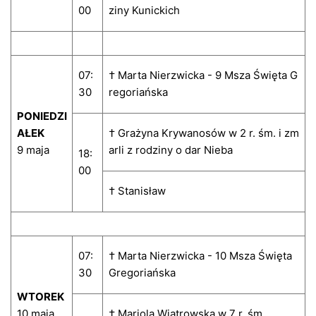
00
ziny Kunickich
07:
† Marta Nierzwicka - 9 Msza Święta G
30
regoriańska
PONIEDZI
AŁEK
† Grażyna Krywanosów w 2 r. śm. i zm
9 maja
arli z rodziny o dar Nieba
18:
00
† Stanisław
07:
† Marta Nierzwicka - 10 Msza Święta
30
Gregoriańska
WTOREK
10 maja
† Mariola Wiatrowska w 7 r. śm.