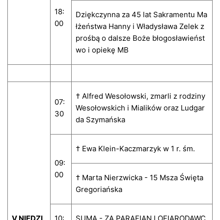
18:
Dziękczynna za 45 lat Sakramentu Ma
00
łżeństwa Hanny i Władysława Zelek z
prośbą o dalsze Boże błogosławieńst
wo i opiekę MB
† Alfred Wesołowski, zmarli z rodziny
07:
Wesołowskich i Mialików oraz Ludgar
30
da Szymańska
† Ewa Klein-Kaczmarzyk w 1 r. śm.
09:
00
† Marta Nierzwicka - 15 Msza Święta
Gregoriańska
V NIEDZI
10:
SUMA - ZA PARAFIAN I OFIARODAWC