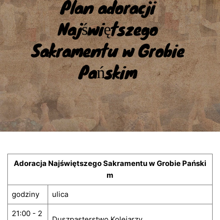
Plan adoracji 
Najświętszego 
Sakramentu w Grobie 
Pańskim
Adoracja Najświętszego Sakramentu w Grobie Pański
m
godziny
ulica
21:00 - 2
Duszpasterstwo Kolejarzy