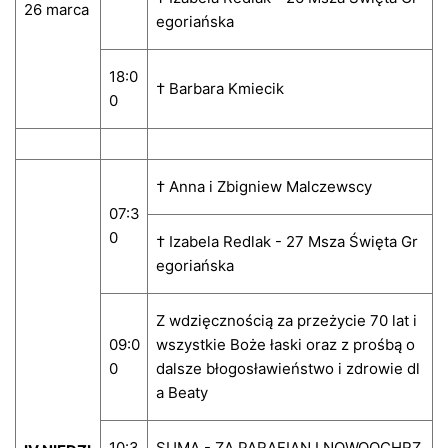
26 marca
egoriańska
18:0
† Barbara Kmiecik
0
† Anna i Zbigniew Malczewscy
07:3
0
† Izabela Redlak - 27 Msza Święta Gr
egoriańska
Z wdzięcznością za przeżycie 70 lat i
09:0
wszystkie Boże łaski oraz z prośbą o
0
dalsze błogosławieństwo i zdrowie dl
a Beaty
10:3
SUMA - ZA PARAFIAN I NOWOOCHRZ