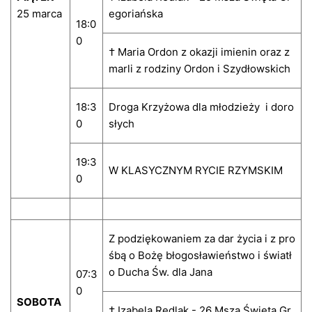
25 marca
egoriańska
18:0
0
† Maria Ordon z okazji imienin oraz z
marli z rodziny Ordon i Szydłowskich
18:3
Droga Krzyżowa dla młodzieży i doro
0
słych
19:3
W KLASYCZNYM RYCIE RZYMSKIM
0
Z podziękowaniem za dar życia i z pro
śbą o Bożę błogosławieństwo i światł
o Ducha Św. dla Jana
07:3
0
SOBOTA
† Izabela Redlak - 26 Msza Święta Gr