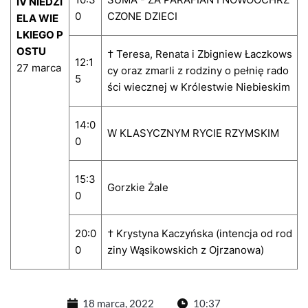
IV NIEDZI
0
CZONE DZIECI
ELA WIE
LKIEGO P
OSTU
† Teresa, Renata i Zbigniew Łaczkows
12:1
27 marca
cy oraz zmarli z rodziny o pełnię rado
5
ści wiecznej w Królestwie Niebieskim
14:0
W KLASYCZNYM RYCIE RZYMSKIM
0
15:3
Gorzkie Żale
0
20:0
† Krystyna Kaczyńska (intencja od rod
0
ziny Wąsikowskich z Ojrzanowa)
18 marca, 2022
10:37