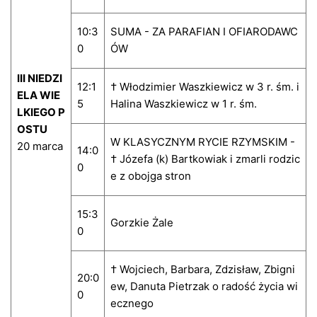
10:3
SUMA - ZA PARAFIAN I OFIARODAWC
0
ÓW
III NIEDZI
12:1
† Włodzimier Waszkiewicz w 3 r. śm. i
ELA WIE
5
Halina Waszkiewicz w 1 r. śm.
LKIEGO P
OSTU
W KLASYCZNYM RYCIE RZYMSKIM -
20 marca
14:0
† Józefa (k) Bartkowiak i zmarli rodzic
0
e z obojga stron
15:3
Gorzkie Żale
0
† Wojciech, Barbara, Zdzisław, Zbigni
20:0
ew, Danuta Pietrzak o radość życia wi
0
ecznego