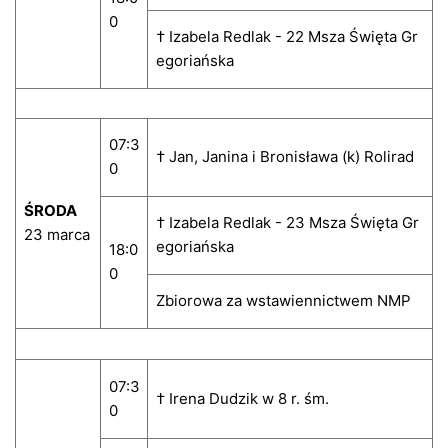
0
† Izabela Redlak - 22 Msza Święta Gr
egoriańska
07:3
† Jan, Janina i Bronisława (k) Rolirad
0
ŚRODA
† Izabela Redlak - 23 Msza Święta Gr
23 marca
egoriańska
18:0
0
Zbiorowa za wstawiennictwem NMP
07:3
† Irena Dudzik w 8 r. śm.
0