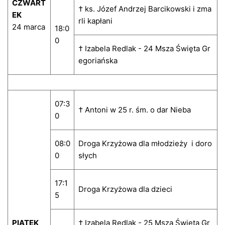
CZWART
† ks. Józef Andrzej Barcikowski i zma
EK
rli kapłani
24 marca
18:0
0
† Izabela Redlak - 24 Msza Święta Gr
egoriańska
07:3
† Antoni w 25 r. śm. o dar Nieba
0
08:0
Droga Krzyżowa dla młodzieży i doro
0
słych
17:1
Droga Krzyżowa dla dzieci
5
PIĄTEK
† Izabela Redlak - 25 Msza Święta Gr