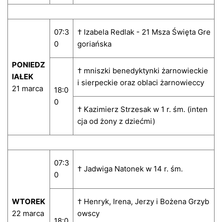
07:3
† Izabela Redlak - 21 Msza Święta Gre
0
goriańska
PONIEDZ
† mniszki benedyktynki żarnowieckie
IAŁEK
i sierpeckie oraz oblaci żarnowieccy
21 marca
18:0
0
† Kazimierz Strzesak w 1 r. śm. (inten
cja od żony z dziećmi)
07:3
† Jadwiga Natonek w 14 r. śm.
0
WTOREK
† Henryk, Irena, Jerzy i Bożena Grzyb
22 marca
owscy
18:0