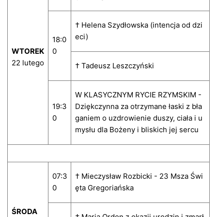
† Helena Szydłowska (intencja od dzi
eci)
18:0
WTOREK
0
22 lutego
† Tadeusz Leszczyński
W KLASYCZNYM RYCIE RZYMSKIM -
19:3
Dziękczynna za otrzymane łaski z bła
0
ganiem o uzdrowienie duszy, ciała i u
mysłu dla Bożeny i bliskich jej sercu
07:3
† Mieczysław Rozbicki - 23 Msza Świ
0
ęta Gregoriańska
ŚRODA
† Maria Ordon z okazji urodzin i zmarł