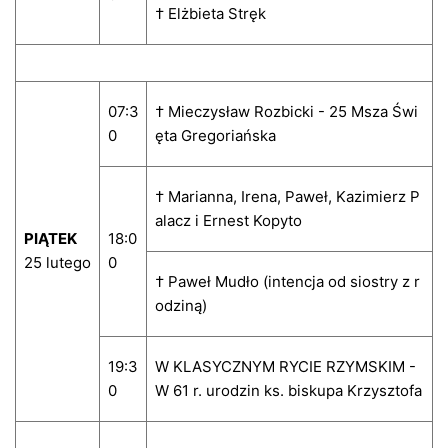
† Elżbieta Stręk
07:3
† Mieczysław Rozbicki - 25 Msza Świ
0
ęta Gregoriańska
† Marianna, Irena, Paweł, Kazimierz P
alacz i Ernest Kopyto
PIĄTEK
18:0
25 lutego
0
† Paweł Mudło (intencja od siostry z r
odziną)
19:3
W KLASYCZNYM RYCIE RZYMSKIM -
0
W 61 r. urodzin ks. biskupa Krzysztofa