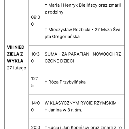
† Maria i Henryk Bielińscy oraz zmarli
z rodziny
09:0
0
† Mieczysław Rozbicki - 27 Msza Świ
ęta Gregoriańska
VIII NIED
ZIELA Z
10:3
SUMA - ZA PARAFIAN I NOWOOCHRZ
WYKŁA
0
CZONE DZIECI
27 lutego
12:1
† Róża Przybylińska
5
14:0
W KLASYCZNYM RYCIE RZYMSKIM -
0
† Janina w 8 r. śm.
20:0
† Łucja i Jan Kopińscy oraz zmarli z ro