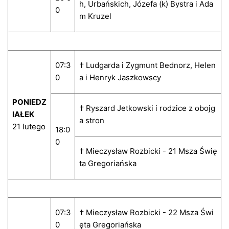
h, Urbańskich, Józefa (k) Bystra i Ada
0
m Kruzel
07:3
† Ludgarda i Zygmunt Bednorz, Helen
0
a i Henryk Jaszkowscy
PONIEDZ
† Ryszard Jetkowski i rodzice z obojg
IAŁEK
a stron
21 lutego
18:0
0
† Mieczysław Rozbicki - 21 Msza Świę
ta Gregoriańska
07:3
† Mieczysław Rozbicki - 22 Msza Świ
0
ęta Gregoriańska