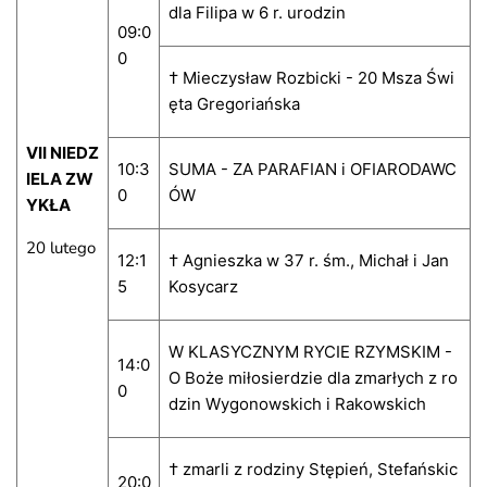
dla Filipa w 6 r. urodzin
09:0
0
† Mieczysław Rozbicki - 20 Msza Świ
ęta Gregoriańska
VII NIEDZ
10:3
SUMA - ZA PARAFIAN i OFIARODAWC
IELA ZW
0
ÓW
YKŁA
20 lutego
12:1
† Agnieszka w 37 r. śm., Michał i Jan
5
Kosycarz
W KLASYCZNYM RYCIE RZYMSKIM -
14:0
O Boże miłosierdzie dla zmarłych z ro
0
dzin Wygonowskich i Rakowskich
† zmarli z rodziny Stępień, Stefańskic
20:0