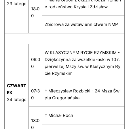
23 lutego
e rodzeństwo Krysia i Zdzisław
18:0
0
Zbiorowa za wstawiennictwem NMP
W KLASYCZNYM RYCIE RZYMSKIM -
06:0
Dziękczynna za wszelkie łaski w 10 r.
0
pierwszej Mszy św. w Klasycznym Ry
cie Rzymskim
CZWART
07:3
† Mieczysław Rozbicki - 24 Msza Świ
EK
0
ęta Gregoriańska
24 lutego
† Michał Roch
18:0
0