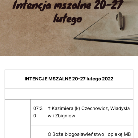
Intencja mszalne 20-27 
lutego
INTENCJE MSZALNE 20-27 lutego 2022
07:3
† Kazimiera (k) Czechowicz, Władysła
0
w i Zbigniew
O Boże błogosławieństwo i opiekę MB