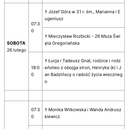
† Józef Góra w 31 r. śm., Marianna i E
ugeniusz
07:3
0
† Mieczysław Rozbicki - 26 Msza Świ
SOBOTA
ęta Gregoriańska
26 lutego
† Łucja i Tadeusz Gnat, rodzice i rodz
18:0
eństwo z obojga stron, Henryka (k) i J
0
an Badzińscy o radość życia wieczneg
o
07:3
† Monika Witkowska i Wanda Andrusz
0
kiewicz