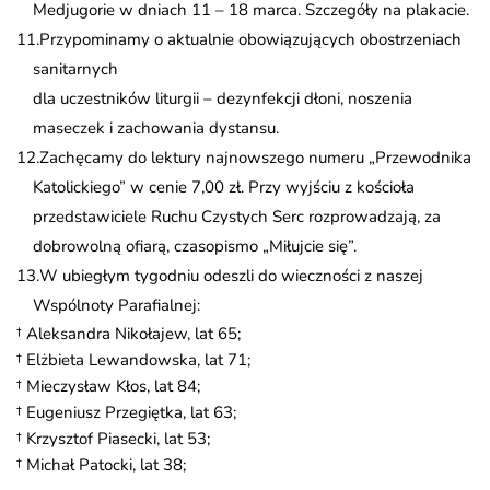
Medjugorie w dniach 11 – 18 marca. Szczegóły na plakacie.
Przypominamy o aktualnie obowiązujących obostrzeniach
sanitarnych
dla uczestników liturgii – dezynfekcji dłoni, noszenia
maseczek i zachowania dystansu.
Zachęcamy do lektury najnowszego numeru „Przewodnika
Katolickiego” w cenie 7,00 zł. Przy wyjściu z kościoła
przedstawiciele Ruchu Czystych Serc rozprowadzają, za
dobrowolną ofiarą, czasopismo „Miłujcie się”.
W ubiegłym tygodniu odeszli do wieczności z naszej
Wspólnoty Parafialnej:
† Aleksandra Nikołajew, lat 65;
† Elżbieta Lewandowska, lat 71;
† Mieczysław Kłos, lat 84;
† Eugeniusz Przegiętka, lat 63;
† Krzysztof Piasecki, lat 53;
† Michał Patocki, lat 38;