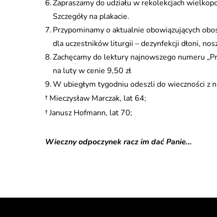
Zapraszamy do udziału w rekolekcjach wielkop
Szczegóły na plakacie.
Przypominamy o aktualnie obowiązujących obos
dla uczestników liturgii – dezynfekcji dłoni, n
Zachęcamy do lektury najnowszego numeru „Pr
na luty w cenie 9,50 zł
W ubiegłym tygodniu odeszli do wieczności z n
† Mieczysław Marczak, lat 64;
† Janusz Hofmann, lat 70;
Wieczny odpoczynek racz im dać Panie…