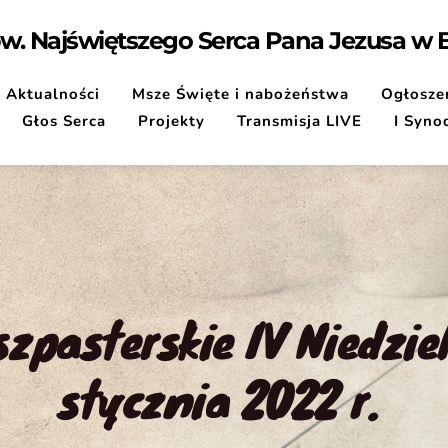
pw. Najświętszego Serca Pana Jezusa w
Aktualności
Msze Święte i nabożeństwa
Ogłoszen
Głos Serca
Projekty
Transmisja LIVE
I Syno
zpasterskie IV Niedziel
stycznia 2022 r.