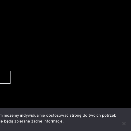
nim możemy indywidualnie dostosować stronę do twoich potrzeb.
ie będą zbierane żadne informacje.