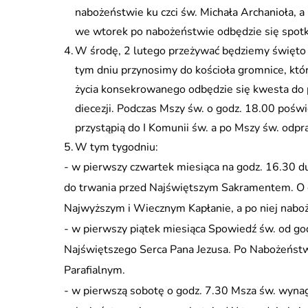
nabożeństwie ku czci św. Michała Archanioła, 
we wtorek po nabożeństwie odbędzie się spot
W środę, 2 lutego przeżywać będziemy święto 
tym dniu przynosimy do kościoła gromnice, któr
życia konsekrowanego odbędzie się kwesta do 
diecezji. Podczas Mszy św. o godz. 18.00 pośw
przystąpią do I Komunii św. a po Mszy św. odp
W tym tygodniu:
- w pierwszy czwartek miesiąca na godz. 16.30 
do trwania przed Najświętszym Sakramentem. O 
Najwyższym i Wiecznym Kapłanie, a po niej nab
- w pierwszy piątek miesiąca Spowiedź św. od g
Najświętszego Serca Pana Jezusa. Po Nabożeńst
Parafialnym.
- w pierwszą sobotę o godz. 7.30 Msza św. wynag