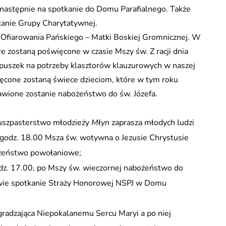
a następnie na spotkanie do Domu Parafialnego. Także
kanie Grupy Charytatywnej.
Ofiarowania Pańskiego – Matki Boskiej Gromnicznej. W
e zostaną poświęcone w czasie Mszy św. Z racji dnia
puszek na potrzeby klasztorów klauzurowych w naszej
ięcone zostaną świece dzieciom, które w tym roku
rawione zostanie nabożeństwo do św. Józefa.
duszpasterstwo młodzieży
Młyn
zaprasza młodych ludzi
godz. 18.00 Msza św. wotywna o Jezusie Chrystusie
ożeństwo powołaniowe;
odz. 17.00, po Mszy św. wieczornej nabożeństwo do
wie spotkanie Straży Honorowej NSPJ w Domu
radzająca Niepokalanemu Sercu Maryi a po niej