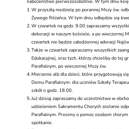
nabożeństwo pierwszosobotnie. W tym dniu księż
W przyszłą niedzielę po porannej Mszy św. odb
Żywego Różańca. W tym dniu odbędzie się kwes
W czwartek na godz. 9.00 zapraszamy wszystk
dekoracji w naszym kościele, a po wieczornej 
czwartek nie będzie całodziennej adoracji Naj
Także w czwartek zapraszamy wszystkich zaang
Edukacyjnej, oraz tych, którzy chcieliby do tej
Parafialnym, po wieczornej Mszy św.
Mierzenie alb dla dzieci, które przygotowują si
Domu Parafialnym: dla uczniów Szkoły Terapeut
szkół o godz. 18.00.
Już dzisiaj zapraszamy do uczestnictwa w obc
udzieleniem Sakramentu Chorych zostanie odpr
Parafialnym. Prosimy o pomoc osobom chorym i
spotkanie.