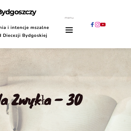
 Bydgoszczy
menu
ia i intencje mszalne
d Diecezji Bydgoskiej
a Zwykła – 30 