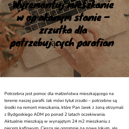
Wyremontuj mieszkanie 
w opłakanym stanie – 
zrzutka dla 
potrzebujących parafian
Potrzebna jest pomoc dla małżeństwa mieszkającego na
terenie naszej parafii. Jak mówi tytuł zrzutki – potrzebne są
środki na remont mieszkania, które Pan Jarek z żoną otrzymali
z Bydgoskiego ADM po ponad 2 latach oczekiwania.
Aktualnie mieszkają w wynajętym 24 m2 mieszkaniu z
piecem kaflowym. Cieszą się ogromnie na nowe lokum, ale