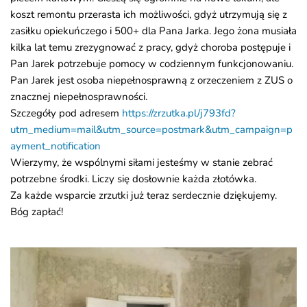
koszt remontu przerasta ich możliwości, gdyż utrzymują się z
zasiłku opiekuńczego i 500+ dla Pana Jarka. Jego żona musiała
kilka lat temu zrezygnować z pracy, gdyż choroba postępuje i
Pan Jarek potrzebuje pomocy w codziennym funkcjonowaniu.
Pan Jarek jest osoba niepełnosprawną z orzeczeniem z ZUS o
znacznej niepełnosprawności.
Szczegóły pod adresem
https://zrzutka.pl/j793fd?
utm_medium=mail&utm_source=postmark&utm_campaign=p
ayment_notification
Wierzymy, że wspólnymi siłami jesteśmy w stanie zebrać
potrzebne środki. Liczy się dosłownie każda złotówka.
Za każde wsparcie zrzutki już teraz serdecznie dziękujemy.
Bóg zapłać!