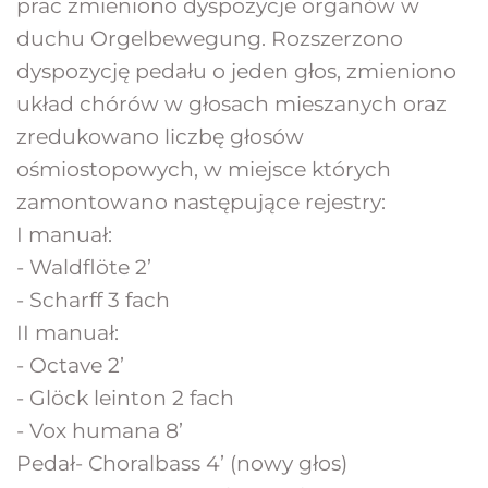
prac zmieniono dyspozycje organów w 
duchu Orgelbewegung. Rozszerzono 
dyspozycję pedału o jeden głos, zmieniono 
układ chórów w głosach mieszanych oraz 
zredukowano liczbę głosów 
ośmiostopowych, w miejsce których 
zamontowano następujące rejestry:
I manuał:
- Waldflöte 2’
- Scharff 3 fach
II manuał:
- Octave 2’
- Glöck leinton 2 fach
- Vox humana 8’
Pedał- Choralbass 4’ (nowy głos)